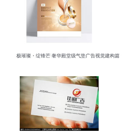
极璀璨・绽锋芒 奢华殿堂级气垫广告视觉建构篇